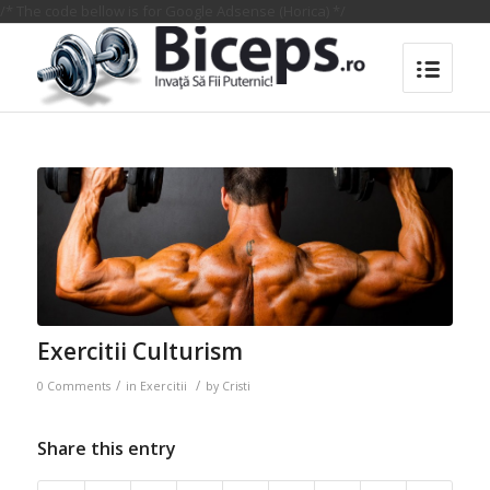
/* The code bellow is for Google Adsense (Horica) */
Exercitii Culturism
/
/
0 Comments
in
Exercitii
by
Cristi
Share this entry